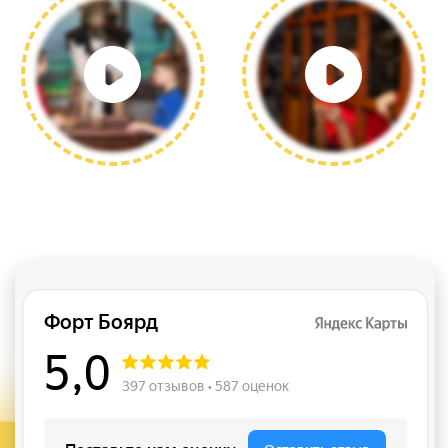
Где мы находимся
+7 (495) 019-40-12
г. Москва, Варшавское шоссе, д.95 к.1.
ТК "Аэробус", метро Чертановская
Время работы: ежедневно с 10:00 до 22:00
Наши соц. сети
Fort Boyard
Квесты в Москве
Организация и проведение детских праздников в
Москве