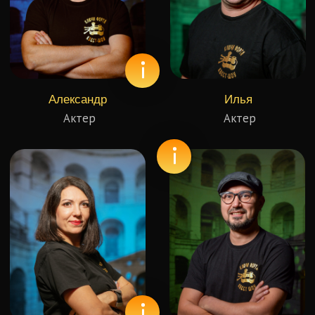
Людмила
Марсель
Актриса
Актер
Станислав
Александр
Актер
Актер