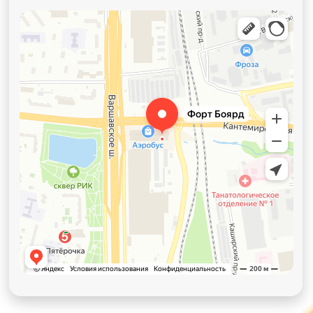
Детский день рождения
Взрослый день рождения
Выпускной
Корпоратив
Новый год
Поход классом
Выездное мероприятие
Праздник в формате
легендарного телешоу
Дизайн и разработка сайта: design-