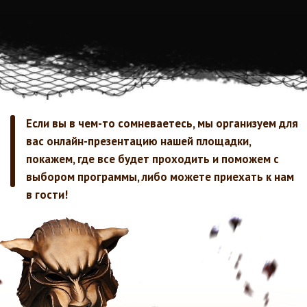
Александр
Илья
Актер
Актер
Людмила
Марсель
Актриса
Актер