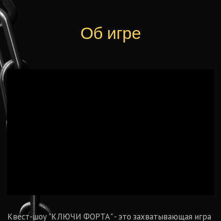
Ваш ребенок станет героем
легендарного телешоу
Большое количество