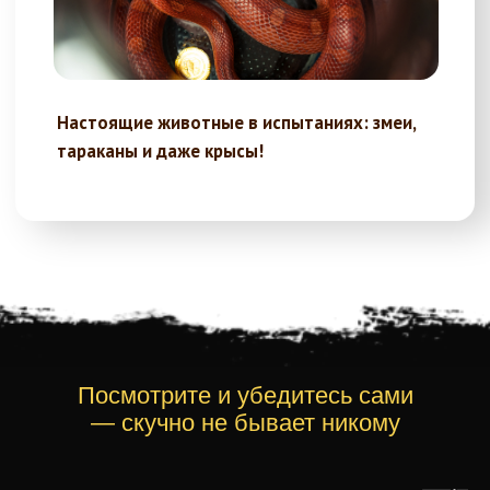
Об игре
Квест-шоу "КЛЮЧИ ФОРТА" - это захватывающая игра
для компании детей и взрослых (от 6 человек), в
которой участники погружаются в атмосферу
Посмотрите и убедитесь сами
увлекательных испытаний.
— скучно не бывает никому
Настоящий карлик Паспарту, мудрый житель Форта
Старец Фура и загадочный Мэтр Теней ждут встречи с
вами. А страшные обитатели подземелий: мыши, змеи,