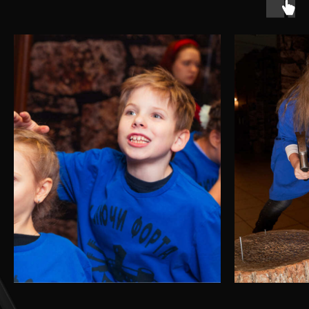
гигантские тараканы будут противостоять искателям
приключений.
Сможет ли ваша команда добраться до
Сокровищницы?
ЗАБРОНИРОВАТЬ ДАТУ
Мы в ответе за безопасность Ваших детей, за
всеми процессами вы можете наблюдать лично,
наша профессиональная команда не допустит
никаких происшествий и травм