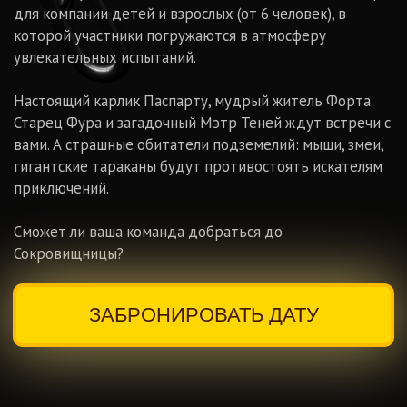
авторского игрового реквизита
и фирменная одежда форта
Дискотека, поздравления,
уникальные подарки и сувениры,
а также зажигательная
вечеринка после шоу - мы все
организуем
Настоящие животные в
испытаниях (мыши, змеи,
тараканы, личинки)
Ведущие - профессиональные
актеры театра и кино, они
погрузят Вас в настоящую
атмсоферу Форта.
Огромная площадь форта, на
которой соблюдены все
санитарные и
противопожарные нормы, а так